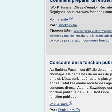
Comment préparer un entret
iWorK Tunisie: Offres d'emploi, Recrut
Rejoignez-nous sur www.facebook.com/
Voir la suite
Par :
iworktunisie
Thèmes liés :
fonction publique offre d'emplo
/
recrutement dans la fonction publiq
concours
/
preparation concours fonction
concours
Concours de la fonction publ
Au Burkina Faso, il est difficile de conn
chômage. De centaines de milliers de j
emploi. L'état burkinabé reste le plus 
année, l'état Burkinabé recrute des age
concours directs. Adama Sawadogo est 
fonction publique de 2013. Droit Libre TV
fonction publique.
Voir la suite
Par :
Droit Libre TV