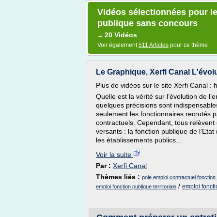
Vidéos sélectionnées pour le
publique sans concours
20 Vidéos
→
Voir également
511 Articles
pour ce thème
Le Graphique, Xerfi Canal L'évolu
Plus de vidéos sur le site Xerfi Canal : 
Quelle est la vérité sur l’évolution de l
quelques précisions sont indispensables
seulement les fonctionnaires recrutés p
contractuels. Cependant, tous relèvent 
versants : la fonction publique de l’Eta
les établissements publics...
Voir la suite
Par :
Xerfi Canal
Thèmes liés :
pole emploi contractuel fonction p
/
emploi fonctio
emploi fonction publique territoriale