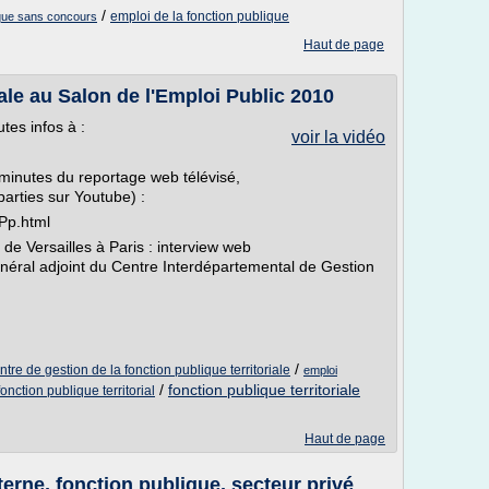
/
emploi de la fonction publique
ique sans concours
Haut de page
iale au Salon de l'Emploi Public 2010
tes infos à :
voir la vidéo
6 minutes du reportage web télévisé,
parties sur Youtube) :
Pp.html
de Versailles à Paris : interview web
énéral adjoint du Centre Interdépartemental de Gestion
/
ntre de gestion de la fonction publique territoriale
emploi
/
fonction publique territoriale
onction publique territorial
Haut de page
erne, fonction publique, secteur privé