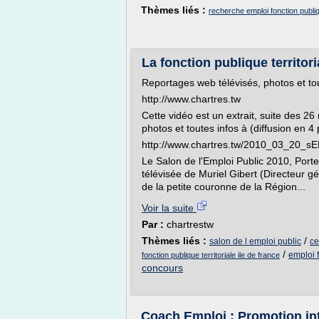
Thèmes liés :
recherche emploi fonction publ
La fonction publique territor
Reportages web télévisés, photos et tou
http://www.chartres.tw
Cette vidéo est un extrait, suite des 2
photos et toutes infos à (diffusion en 4 
http://www.chartres.tw/2010_03_20_sE
Le Salon de l'Emploi Public 2010, Porte 
télévisée de Muriel Gibert (Directeur g
de la petite couronne de la Région...
Voir la suite
Par :
chartrestw
Thèmes liés :
/
salon de l emploi public
ce
/
emploi f
fonction publique territoriale ile de france
concours
Coach Emploi : Promotion int