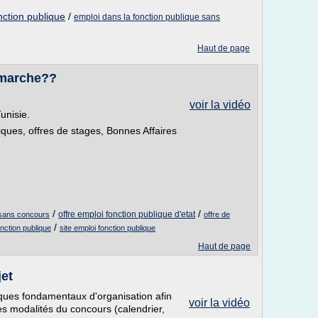
nction publique
/
emploi dans la fonction publique sans
Haut de page
 marche??
voir la vidéo
unisie.
iques, offres de stages, Bonnes Affaires
/
/
offre emploi fonction publique d'etat
i sans concours
offre de
/
nction publique
site emploi fonction publique
Haut de page
et
ques fondamentaux d'organisation afin
voir la vidéo
es modalités du concours (calendrier,