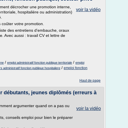
ent décrocher une promotion interne,
voir la vidéo
rritoriale, hospitalière ou administration)
é.
 coûter votre promotion.
liste des entretiens d'embauche, oraux
 Avec aussi : travail CV et lettre de
/
/
rne
emploi administratif fonction publique territoriale
emploi
/
emploi fonction
 administratif fonction publique hospitaliere
Haut de page
r débutants, jeunes diplômés (erreurs à
comment argumenter quand on a pas ou
voir la vidéo
s, conseils emploi pour bien le préparer