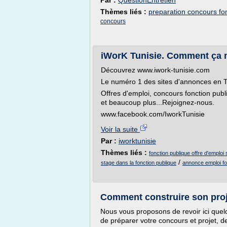
Par :
QuestionEntretien
Thèmes liés :
preparation concours fo
concours
iWorK Tunisie. Comment ça
Découvrez www.iwork-tunisie.com
Le numéro 1 des sites d'annonces en T
Offres d'emploi, concours fonction publ
et beaucoup plus...Rejoignez-nous.
www.facebook.com/IworkTunisie
Voir la suite
Par :
iworktunisie
Thèmes liés :
fonction publique offre d'emplo
/
stage dans la fonction publique
annonce emploi fo
Comment construire son proj
Nous vous proposons de revoir ici quel
de préparer votre concours et projet, d