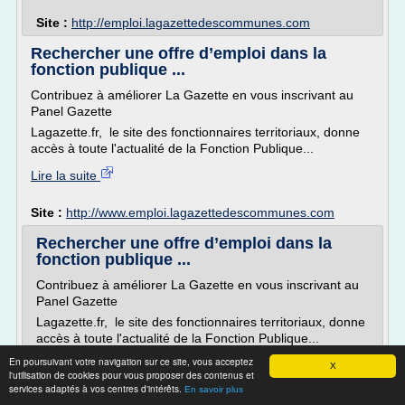
Site :
http://emploi.lagazettedescommunes.com
Rechercher une offre d’emploi dans la
fonction publique ...
Contribuez à améliorer La Gazette en vous inscrivant au
Panel Gazette
Lagazette.fr, le site des fonctionnaires territoriaux, donne
accès à toute l'actualité de la Fonction Publique...
Lire la suite
Site :
http://www.emploi.lagazettedescommunes.com
Rechercher une offre d’emploi dans la
fonction publique ...
Contribuez à améliorer La Gazette en vous inscrivant au
Panel Gazette
Lagazette.fr, le site des fonctionnaires territoriaux, donne
accès à toute l'actualité de la Fonction Publique...
En poursuivant votre navigation sur ce site, vous acceptez
Lire la suite
X
l'utilisation de cookies pour vous proposer des contenus et
services adaptés à vos centres d'intérêts.
En savoir plus
Site :
http://www.emploi.lagazettedescommunes.com