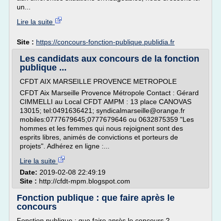
un...
Lire la suite
Site :
https://concours-fonction-publique.publidia.fr
Les candidats aux concours de la fonction
publique ...
CFDT AIX MARSEILLE PROVENCE METROPOLE
CFDT Aix Marseille Provence Métropole Contact : Gérard
CIMMELLI au Local CFDT AMPM : 13 place CANOVAS
13015; tel:0491636421; syndicalmarseille@orange.fr
mobiles:0777679645;0777679646 ou 0632875359 "Les
hommes et les femmes qui nous rejoignent sont des
esprits libres, animés de convictions et porteurs de
projets". Adhérez en ligne :...
Lire la suite
Date:
2019-02-08 22:49:19
Site :
http://cfdt-mpm.blogspot.com
Fonction publique : que faire après le
concours
Fonction publique : que faire après le concours ?