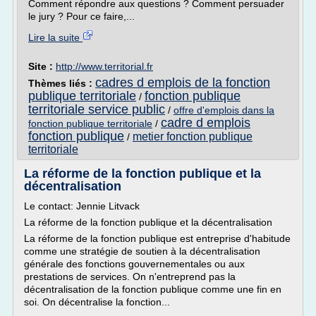
Comment répondre aux questions ? Comment persuader
le jury ? Pour ce faire,...
Lire la suite
Site :
http://www.territorial.fr
cadres d emplois de la fonction
Thèmes liés :
publique territoriale
fonction publique
/
territoriale service public
/
offre d'emplois dans la
cadre d emplois
fonction publique territoriale
/
fonction publique
metier fonction publique
/
territoriale
La réforme de la fonction publique et la
décentralisation
Le contact: Jennie Litvack
La réforme de la fonction publique et la décentralisation
La réforme de la fonction publique est entreprise d'habitude
comme une stratégie de soutien à la décentralisation
générale des fonctions gouvernementales ou aux
prestations de services. On n'entreprend pas la
décentralisation de la fonction publique comme une fin en
soi. On décentralise la fonction...