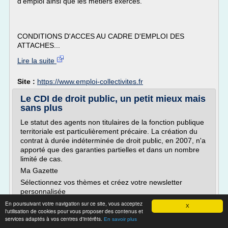
d'emploi ainsi que les métiers exercés.
CONDITIONS D'ACCES AU CADRE D'EMPLOI DES
ATTACHES...
Lire la suite
Site :
https://www.emploi-collectivites.fr
Le CDI de droit public, un petit mieux mais
sans plus
Le statut des agents non titulaires de la fonction publique
territoriale est particulièrement précaire. La création du
contrat à durée indéterminée de droit public, en 2007, n'a
apporté que des garanties partielles et dans un nombre
limité de cas.
Ma Gazette
Sélectionnez vos thèmes et créez votre newsletter
personnalisée
Administration
En poursuivant votre navigation sur ce site, vous acceptez
X
l'utilisation de cookies pour vous proposer des contenus et
Métiers de la fonction publique
services adaptés à vos centres d'intérêts.
En savoir plus
Statut fonction...