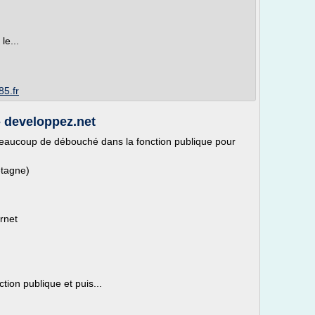
le...
5.fr
- developpez.net
e beaucoup de débouché dans la fonction publique pour
retagne)
rnet
tion publique et puis...