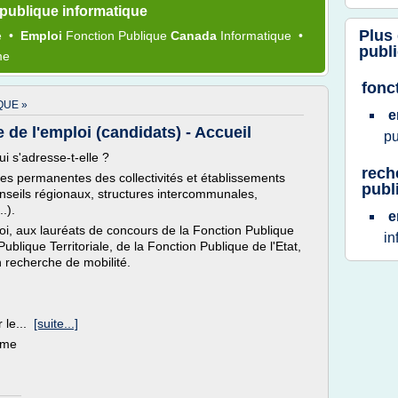
publique informatique
Plus
e
•
Emploi
Fonction Publique
Canada
Informatique
•
publ
me
fonc
QUE »
e
de l'emploi (candidats) - Accueil
p
ui s'adresse-t-elle ?
rech
res permanentes des collectivités et établissements
publ
onseils régionaux, structures intercommunales,
.).
e
i, aux lauréats de concours de la Fonction Publique
in
Publique Territoriale, de la Fonction Publique de l'Etat,
n recherche de mobilité.
 le...
[suite...]
ème