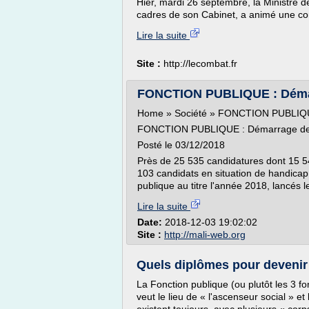
Hier, mardi 26 septembre, la Ministre 
cadres de son Cabinet, a animé une con
Lire la suite
Site :
http://lecombat.fr
FONCTION PUBLIQUE : Démarr
Home » Société » FONCTION PUBLIQUE
FONCTION PUBLIQUE : Démarrage des
Posté le 03/12/2018
Près de 25 535 candidatures dont 15 54
103 candidats en situation de handicap
publique au titre l'année 2018, lancés l
Lire la suite
Date:
2018-12-03 19:02:02
Site :
http://mali-web.org
Quels diplômes pour devenir f
La Fonction publique (ou plutôt les 3 fonc
veut le lieu de « l'ascenseur social » e