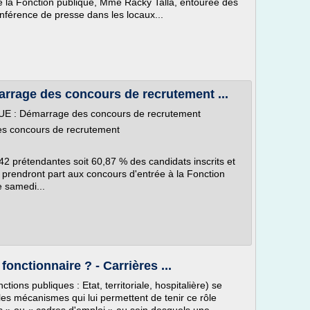
de la Fonction publique, Mme Racky Talla, entourée des
férence de presse dans les locaux...
age des concours de recrutement ...
 : Démarrage des concours de recrutement
 concours de recrutement
2 prétendantes soit 60,87 % des candidats inscrits et
 prendront part aux concours d'entrée à la Fonction
e samedi...
onctionnaire ? - Carrières ...
tions publiques : Etat, territoriale, hospitalière) se
t les mécanismes qui lui permettent de tenir ce rôle