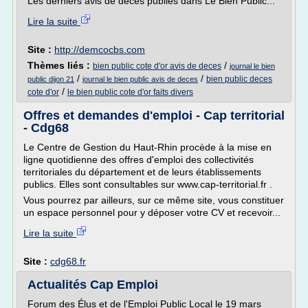
Les derniers avis de décès publiés dans Le Bien Public...
Lire la suite
Site :
http://demcocbs.com
Thèmes liés :
/
bien public cote d'or avis de deces
journal le bien
/
/
bien public deces
public dijon 21
journal le bien public avis de deces
/
cote d'or
le bien public cote d'or faits divers
Offres et demandes d'emploi - Cap territorial
- Cdg68
Le Centre de Gestion du Haut-Rhin procède à la mise en
ligne quotidienne des offres d'emploi des collectivités
territoriales du département et de leurs établissements
publics. Elles sont consultables sur www.cap-territorial.fr .
Vous pourrez par ailleurs, sur ce même site, vous constituer
un espace personnel pour y déposer votre CV et recevoir...
Lire la suite
Site :
cdg68.fr
Actualités Cap Emploi
Forum des Élus et de l'Emploi Public Local le 19 mars