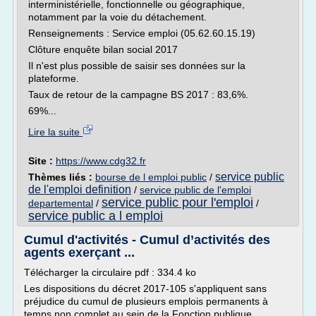
interministérielle, fonctionnelle ou géographique,
notamment par la voie du détachement.
Renseignements : Service emploi (05.62.60.15.19)
Clôture enquête bilan social 2017
Il n'est plus possible de saisir ses données sur la
plateforme.
Taux de retour de la campagne BS 2017 : 83,6%.
69%...
Lire la suite
Site :
https://www.cdg32.fr
service public
Thèmes liés :
bourse de l emploi public
/
de l'emploi definition
/
service public de l'emploi
service public pour l'emploi
departemental
/
/
service public a l emploi
Cumul d'activités - Cumul d’activités des
agents exerçant ...
Télécharger la circulaire pdf : 334.4 ko
Les dispositions du décret 2017-105 s'appliquent sans
préjudice du cumul de plusieurs emplois permanents à
temps non complet au sein de la Fonction publique