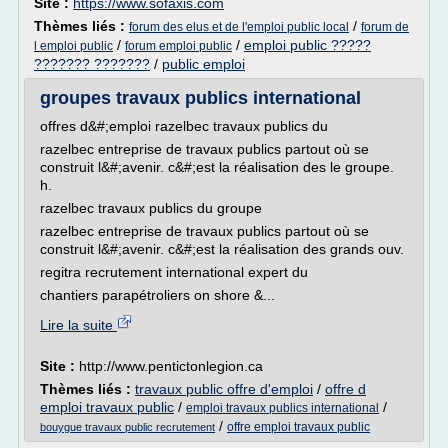
Site :
https://www.sofaxis.com
Thèmes liés :
/
forum des elus et de l'emploi public local
forum de
/
/
emploi public ?????
l emploi public
forum emploi public
??????? ???????
/
public emploi
groupes travaux publics international
offres d&#;emploi razelbec travaux publics du
razelbec entreprise de travaux publics partout où se
construit l&#;avenir. c&#;est la réalisation des le groupe.
h.
razelbec travaux publics du groupe
razelbec entreprise de travaux publics partout où se
construit l&#;avenir. c&#;est la réalisation des grands ouv.
regitra recrutement international expert du
chantiers parapétroliers on shore &...
Lire la suite
Site :
http://www.pentictonlegion.ca
Thèmes liés :
travaux public offre d'emploi
/
offre d
emploi travaux public
/
/
emploi travaux publics international
/
offre emploi travaux public
bouygue travaux public recrutement