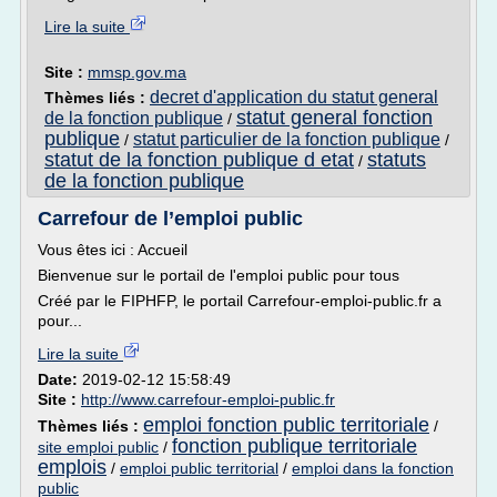
Lire la suite
Site :
mmsp.gov.ma
decret d'application du statut general
Thèmes liés :
statut general fonction
de la fonction publique
/
publique
statut particulier de la fonction publique
/
/
statut de la fonction publique d etat
statuts
/
de la fonction publique
Carrefour de l’emploi public
Vous êtes ici : Accueil
Bienvenue sur le portail de l'emploi public pour tous
Créé par le FIPHFP, le portail Carrefour-emploi-public.fr a
pour...
Lire la suite
Date:
2019-02-12 15:58:49
Site :
http://www.carrefour-emploi-public.fr
emploi fonction public territoriale
Thèmes liés :
/
fonction publique territoriale
site emploi public
/
emplois
/
emploi public territorial
/
emploi dans la fonction
public