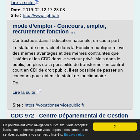
Lire la suite
Date:
2019-02-12 17:23:08
Site :
http://www.fiphfp.fr
mode d’emploi - Concours, emploi,
recrutement fonction ...
Contractuels dans l'Éducation nationale, un cas à part
Le statut de contractuel dans la Fonction publique relève
des mêmes avantages et des mêmes contraintes que
l'intérim et les CDD dans le secteur privé. Mais dans le
public, en plus de la possibilité de transformer un contrat
court en CDI de droit public, il est possible de passer un
concours pour obtenir le statut de fonctionnaire.
De...
Lire la suite
Site :
https://vocationservicepublic.fr
CDG 972 - Centre Départemental de Gestion
de Martinique
En poursuivant votre navigation sur ce site, vous acceptez
X
l'utilisation de cookies pour vous proposer des contenus et
Voir la page indexant tous les centres de gestion de France
services adaptés à vos centres d'intérêts.
En savoir plus
avec leur site internet