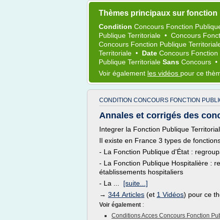
Thèmes principaux sur fonction 
Condition
Concours Fonction Publique
Publique Territoriale
•
Concours Foncti
Concours Fonction Publique Territoria
Territoriale
•
Date
Concours Fonction P
Publique Territoriale
Sans
Concours
Voir également
les vidéos
pour ce thè
CONDITION CONCOURS FONCTION PUBLI
Annales et corrigés des conc
Integrer la Fonction Publique Territoria
Il existe en France 3 types de fonction
- La Fonction Publique d'État : regroup
- La Fonction Publique Hospitalière : r
établissements hospitaliers
- La ...
[suite...]
→
344 Articles
(et
1 Vidéos
) pour ce 
Voir également
:
Conditions Acces Concours Fonction Publ