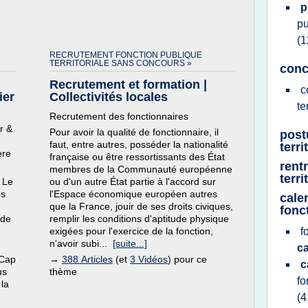
p
pu
(1
RECRUTEMENT FONCTION PUBLIQUE
TERRITORIALE SANS CONCOURS »
conc
Recrutement et formation |
c
ier
Collectivités locales
te
Recrutement des fonctionnaires
r &
Pour avoir la qualité de fonctionnaire, il
post
faut, entre autres, posséder la nationalité
terr
ère
française ou être ressortissants des État
rent
membres de la Communauté européenne
terr
 Le
ou d'un autre État partie à l'accord sur
es
l'Espace économique européen autres
cale
que la France, jouir de ses droits civiques,
fonc
 de
remplir les conditions d'aptitude physique
exigées pour l'exercice de la fonction,
f
n'avoir subi...
[suite...]
ca
 Cap
→
388 Articles
(et
3 Vidéos
) pour ce
c
us
thème
fo
 la
(4