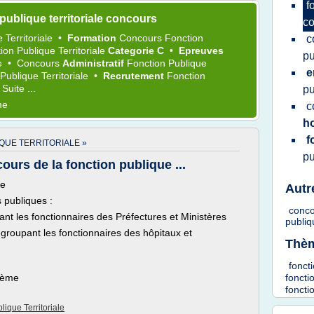
f
publique territoriale concours
c
 Territoriale
•
Formation
Concours Fonction
c
on Publique Territoriale
Categorie C
•
Epreuves
pu
le
•
Concours
Administratif
Fonction Publique
e
ublique Territoriale
•
Recrutement
Fonction
•
Suite ...
pu
me
c
ho
f
QUE TERRITORIALE »
pu
ours de la fonction publique ...
le
Autr
s publiques :
conc
ant les fonctionnaires des Préfectures et Ministères
publiq
egroupant les fonctionnaires des hôpitaux et
Thèm
fonct
thème
foncti
foncti
ique Territoriale