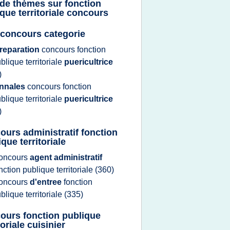
 de thèmes sur
fonction
que territoriale concours
 concours categorie
reparation
concours fonction
blique territoriale
puericultrice
)
nnales
concours fonction
blique territoriale
puericultrice
)
ours administratif fonction
que territoriale
oncours
agent administratif
nction publique territoriale
(360)
oncours
d'entree
fonction
blique territoriale
(335)
ours fonction publique
toriale cuisinier