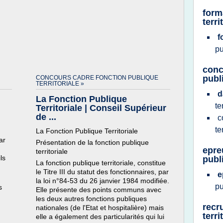
form
terri
f
pu
conc
publ
CONCOURS CADRE FONCTION PUBLIQUE
TERRITORIALE »
d
La Fonction Publique
te
Territoriale | Conseil Supérieur
de ...
c
te
La Fonction Publique Territoriale
ar
Présentation de la fonction publique
epre
territoriale
ls
publ
La fonction publique territoriale, constitue
le Titre III du statut des fonctionnaires, par
e
la loi n°84-53 du 26 janvier 1984 modifiée.
pu
s
Elle présente des points communs avec
les deux autres fonctions publiques
recr
nationales (de l'Etat et hospitalière) mais
terri
elle a également des particularités qui lui