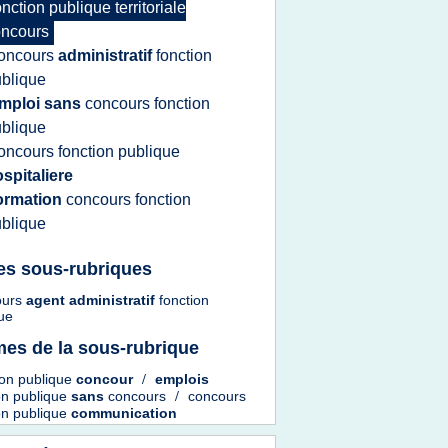
onction publique territoriale
oncours
oncours
administratif
fonction
blique
mploi sans
concours fonction
blique
oncours fonction publique
spitaliere
ormation
concours fonction
blique
es sous-rubriques
ours
agent administratif
fonction
ue
es de la sous-rubrique
ion publique
concour
/
emplois
on publique
sans
concours
/
concours
on publique
communication