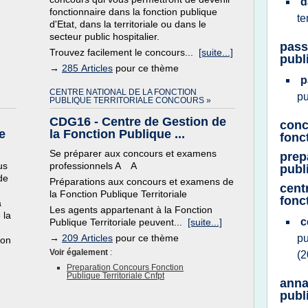
d
fonctionnaire dans la fonction publique
te
d'Etat, dans la territoriale ou dans le
secteur public hospitalier.
pass
Trouvez facilement le concours...
[suite...]
publ
→
285 Articles
pour ce thème
p
CENTRE NATIONAL DE LA FONCTION
pu
PUBLIQUE TERRITORIALE CONCOURS »
CDG16 - Centre de Gestion de
conc
e
la Fonction Publique ...
fonc
Se préparer aux concours et examens
prep
us
professionnels A A
publi
de
Préparations aux concours et examens de
cent
la Fonction Publique Territoriale
fonct
a
Les agents appartenant à la Fonction
 la
c
Publique Territoriale peuvent...
[suite...]
→
209 Articles
pour ce thème
pu
ion
Voir également
:
(2
Preparation Concours Fonction
Publique Territoriale Cnfpt
anna
publi