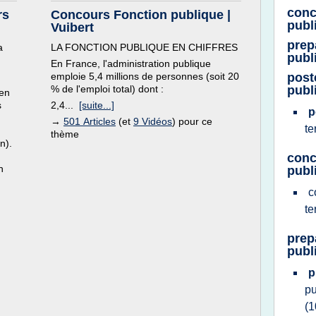
conc
rs
Concours Fonction publique |
publi
Vuibert
prep
a
LA FONCTION PUBLIQUE EN CHIFFRES
publ
En France, l'administration publique
emploie 5,4 millions de personnes (soit 20
post
% de l'emploi total) dont :
publi
 en
s
2,4...
[suite...]
p
→
501 Articles
(et
9 Vidéos
) pour ce
te
thème
n).
conc
n
publi
c
te
prep
publi
p
pu
(1