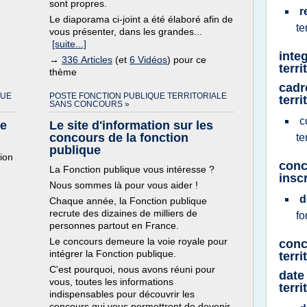
sont propres.
.
r
Le diaporama ci-joint a été élaboré afin de
te
vous présenter, dans les grandes...
[suite...]
inte
→
336 Articles
(et
6 Vidéos
) pour ce
terr
thème
cadr
QUE
POSTE FONCTION PUBLIQUE TERRITORIALE
terri
SANS CONCOURS »
c
re
Le site d'information sur les
concours de la fonction
te
publique
tion
conc
La Fonction publique vous intéresse ?
insc
Nous sommes là pour vous aider !
d
Chaque année, la Fonction publique
recrute des dizaines de milliers de
fo
personnes partout en France.
Le concours demeure la voie royale pour
conc
intégrer la Fonction publique.
terri
C'est pourquoi, nous avons réuni pour
date
vous, toutes les informations
terri
indispensables pour découvrir les
concours qui vous permettront de devenir