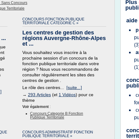
Plus
le Sans Concours
publi
e Territoriale
CONCOURS FONCTION PUBLIQUE
aide
TERRITORIALE CATEGORIE C »
p
Les centres de gestion des
pu
...
régions Auvergne-Rhône-Alpes
et ...
(3
que
a
ent
Vous souhaitez vous inscrire à la
rgé
prochaine session d'un concours de la
pu
fonction publique territoriale dans votre
(1
des
région ? Nous vous recommandons de
s
consulter régulièrement les sites des
conc
centres de gestion .
publi
Le rôle des centres...
[suite...]
]
→
293 Articles
(et
1 Vidéos
) pour ce
c
thème
fo
Voir également
:
c
Concours Categorie B Fonction
pu
Publique Territoriale
conc
QUE
CONCOURS ADMINISTRATIF FONCTION
terri
PUBLIQUE TERRITORIALE »