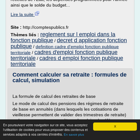
ainsi que le solde du budget...
Lire la suite
Site :
http://comptespublics.fr
reglement sur l emploi dans la
Thèmes liés :
fonction publique
decret d application fonction
/
publique
/
definition cadre d'emploi fonction publique
cadres d'emploi fonction publique
territoriale
/
territoriale
cadres d emploi fonction publique
/
territoriale
Comment calculer sa retraite : formules de
calcul, simulation
La formule de calcul des retraites de base
Le mode de calcul des pensions des régimes de retraite
de base en annuités (dans lesquels les cotisations de
vieillesse permettent de valider des trimestres de retraite)
se base sur quatre paramètres : le salaire de référence,
En poursuivant votre navigation sur ce site, vous acceptez
le nombre de trimestres validés, la durée d'assurance
X
l'utilisation de cookies pour vous proposer des contenus et
requise et le taux de pension. Ces critères diffèrent
services adaptés à vos centres d'intérêts.
En savoir plus
quelque...