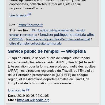
copropriétés, collectivités territoriales, etc) en lui
proposant uneoffre de...
Lire la suite
Site :
https://neuvoo.fr
Thèmes liés :
/
35 h fonction publique territoriale
emploi
fonction publique territoriale offre
/
fonction territoriale 35
d'emploi
/
fonction publique offre d'emploi contractuel
/
offre d'emploi collectivite territoriale
Service public de l'emploi — Wikipédia
Jusqu'en 2008, le service public de l'emploi était réparti
entre de multiples intervenants : ANPE , Unédic (et Assedic
), Association pour la formation professionnelle des adultes
(AFPA), les directions régionales du Travail, de l'Emploi et
de la Formation professionnelle (DRTEFP) de chaque
région, et les directions départementales du Travail, de
l'Emploi et de la Formation professionnelle...
Lire la suite
Date:
2019-02-08 22:01:05
Site :
https://fr.wikipedia.org