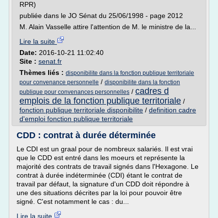
RPR)
publiée dans le JO Sénat du 25/06/1998 - page 2012
M. Alain Vasselle attire l'attention de M. le ministre de la...
Lire la suite
Date:
2016-10-21 11:02:40
Site :
senat.fr
Thèmes liés :
disponibilite dans la fonction publique territoriale
/
pour convenance personnelle
disponibilite dans la fonction
cadres d
/
publique pour convenances personnelles
emplois de la fonction publique territoriale
/
fonction publique territoriale disponibilite
/
definition cadre
d'emploi fonction publique territoriale
CDD : contrat à durée déterminée
Le CDI est un graal pour de nombreux salariés. Il est vrai
que le CDD est entré dans les moeurs et représente la
majorité des contrats de travail signés dans l'Hexagone. Le
contrat à durée indéterminée (CDI) étant le contrat de
travail par défaut, la signature d'un CDD doit répondre à
une des situations décrites par la loi pour pouvoir être
signé. C'est notamment le cas : du...
Lire la suite