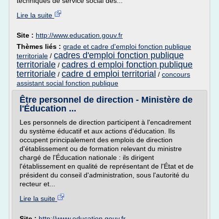
techniques de service social des...
Lire la suite
Site :
http://www.education.gouv.fr
Thèmes liés :
grade et cadre d'emploi fonction publique
cadres d'emploi fonction publique
territoriale
/
territoriale
cadres d emploi fonction publique
/
territoriale
cadre d emploi territorial
/
/
concours
assistant social fonction publique
Être personnel de direction - Ministère de
l'Éducation ...
Les personnels de direction participent à l'encadrement
du système éducatif et aux actions d'éducation. Ils
occupent principalement des emplois de direction
d'établissement ou de formation relevant du ministre
chargé de l'Éducation nationale : ils dirigent
l'établissement en qualité de représentant de l'État et de
président du conseil d'administration, sous l'autorité du
recteur et...
Lire la suite
Site :
http://www.education.gouv.fr