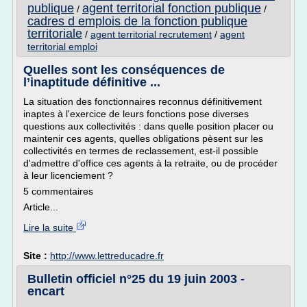
publique
agent territorial fonction publique
/
/
cadres d emplois de la fonction publique
territoriale
/
agent territorial recrutement
/
agent
territorial emploi
Quelles sont les conséquences de
l’inaptitude définitive ...
La situation des fonctionnaires reconnus définitivement
inaptes à l'exercice de leurs fonctions pose diverses
questions aux collectivités : dans quelle position placer ou
maintenir ces agents, quelles obligations pèsent sur les
collectivités en termes de reclassement, est-il possible
d'admettre d'office ces agents à la retraite, ou de procéder
à leur licenciement ?
5 commentaires
Article...
Lire la suite
Site :
http://www.lettreducadre.fr
Bulletin officiel n°25 du 19 juin 2003 -
encart