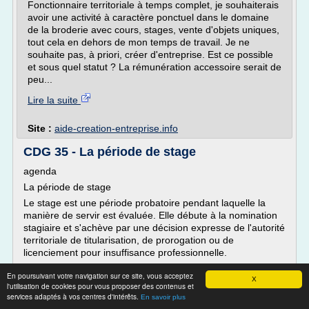
Fonctionnaire territoriale à temps complet, je souhaiterais
avoir une activité à caractère ponctuel dans le domaine
de la broderie avec cours, stages, vente d'objets uniques,
tout cela en dehors de mon temps de travail. Je ne
souhaite pas, à priori, créer d'entreprise. Est ce possible
et sous quel statut ? La rémunération accessoire serait de
peu...
Lire la suite
Site :
aide-creation-entreprise.info
CDG 35 - La période de stage
agenda
La période de stage
Le stage est une période probatoire pendant laquelle la
manière de servir est évaluée. Elle débute à la nomination
stagiaire et s'achève par une décision expresse de l'autorité
territoriale de titularisation, de prorogation ou de
licenciement pour insuffisance professionnelle.
Modalités de nomination
En poursuivant votre navigation sur ce site, vous acceptez
X
Durée du stage
l'utilisation de cookies pour vous proposer des contenus et
services adaptés à vos centres d'intérêts.
En savoir plus
Principe