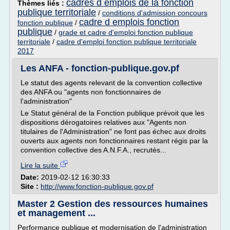
cadres d emplois de la fonction
Thèmes liés :
publique territoriale
/
conditions d'admission concours
cadre d emplois fonction
fonction publique
/
publique
/
grade et cadre d'emploi fonction publique
territoriale
/
cadre d'emploi fonction publique territoriale
2017
Les ANFA - fonction-publique.gov.pf
Le statut des agents relevant de la convention collective
des ANFA ou "agents non fonctionnaires de
l'administration"
Le Statut général de la Fonction publique prévoit que les
dispositions dérogatoires relatives aux "Agents non
titulaires de l'Administration" ne font pas échec aux droits
ouverts aux agents non fonctionnaires restant régis par la
convention collective des A.N.F.A., recrutés...
Lire la suite
Date:
2019-02-12 16:30:33
Site :
http://www.fonction-publique.gov.pf
Master 2 Gestion des ressources humaines
et management ...
Performance publique et modernisation de l'administration