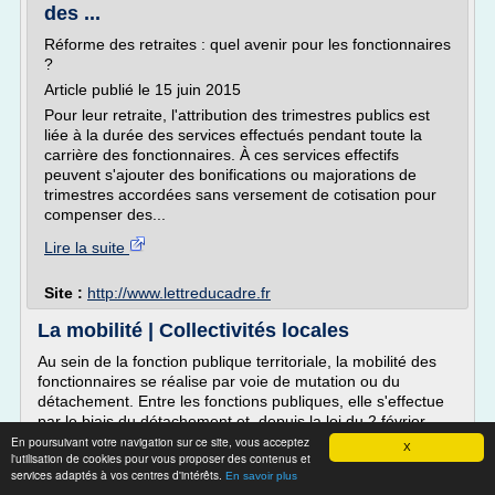
des ...
Réforme des retraites : quel avenir pour les fonctionnaires
?
Article publié le 15 juin 2015
Pour leur retraite, l'attribution des trimestres publics est
liée à la durée des services effectués pendant toute la
carrière des fonctionnaires. À ces services effectifs
peuvent s'ajouter des bonifications ou majorations de
trimestres accordées sans versement de cotisation pour
compenser des...
Lire la suite
Site :
http://www.lettreducadre.fr
La mobilité | Collectivités locales
Au sein de la fonction publique territoriale, la mobilité des
fonctionnaires se réalise par voie de mutation ou du
détachement. Entre les fonctions publiques, elle s'effectue
par le biais du détachement et, depuis la loi du 2 février
2007 de modernisation de la fonction publique, de la mise à
En poursuivant votre navigation sur ce site, vous acceptez
X
l'utilisation de cookies pour vous proposer des contenus et
disposition.
services adaptés à vos centres d'intérêts.
En savoir plus
La loi du 3 août 2009 relative à la mobilité et aux parcours