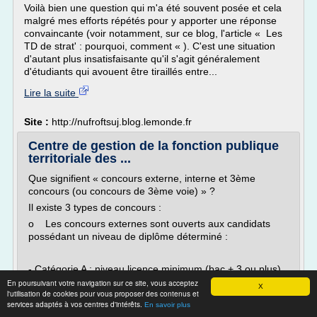
Voilà bien une question qui m'a été souvent posée et cela
malgré mes efforts répétés pour y apporter une réponse
convaincante (voir notamment, sur ce blog, l'article « Les
TD de strat' : pourquoi, comment « ). C'est une situation
d'autant plus insatisfaisante qu'il s'agit généralement
d'étudiants qui avouent être tiraillés entre...
Lire la suite
Site :
http://nufroftsuj.blog.lemonde.fr
Centre de gestion de la fonction publique
territoriale des ...
Que signifient « concours externe, interne et 3ème
concours (ou concours de 3ème voie) » ?
Il existe 3 types de concours :
o Les concours externes sont ouverts aux candidats
possédant un niveau de diplôme déterminé :
- Catégorie A : niveau licence minimum (bac + 3 ou plus).
En poursuivant votre navigation sur ce site, vous acceptez
- Catégorie B : niveau baccalauréat ou bac + 2.
X
l'utilisation de cookies pour vous proposer des contenus et
- Catégorie C : niveau inférieur au baccalauréat...
services adaptés à vos centres d'intérêts.
En savoir plus