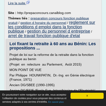
Lire la suite
Site :
http://prepaconcours.canalblog.com
Thèmes liés :
preparation concours fonction publique
reglement sur
gratuit
/
gestion d horaire du personnel
/
les conditions d emploi dans la fonction
publique
gestion du personnel d entreprise
/
/
arret de travail fonction publique d'etat
Loi fixant la retraite à 60 ans au Bénin: Les
propositions ...
Projet de loi sur la reforme de la retraite dans la fonction
publique au benin
(Projet en relecture au Parlement, Août 2015)
MON POINT DE VUE
Par Philippe HOUNKPATIN, Dr.-Ing. en Génie électrique
(France, 1971)
Ancien DG/SBEE (1990-1995)
Ancien DG/ESIE (Ecole Sup. Interafricaine de l'Electricité/
En poursuivant votre navigation sur ce site, vous acceptez
Abidjan, 1982-1985)
X
l'utilisation de cookies pour vous proposer des contenus et
Ancien Prof. d'Université (Génie électrique, Math et
services adaptés à vos centres d'intérêts.
En savoir plus
Physique...