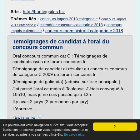
Site :
http://huntingsites.biz
Thèmes liés :
/
concours impots 2018 categorie c
concours impots
/
/
calendrier concours categorie c 2018
concours
2017 categorie c
/
concours administratif categorie c 2018
impots categorie c
Temoignages de candidat à l'oral du
concours commun
Oral concours commun cat C : Témoignages de
candidats issus de forum-concours.fr
Témoignage de candidat et résultat au concours commun
de categorie C 2009 de forum-concours.fr
(témoignage de galienda) (admise sur liste principale )
J'ai passé l'oral ce matin à Toulouse. J'étais convoqué à
10h10, mais je ne suis passée qu'à 12h.
Il y avait 2 jurys (2 personnes par jury).
L'épreuve...
Lire la suite
En poursuivant votre navigation sur ce site, vous acceptez
Date:
2018-09-23 07:19:09
X
l'utilisation de cookies pour vous proposer des contenus et
Site :
http://devenez-fonctionnaire.fr
services adaptés à vos centres d'intérêts.
En savoir plus