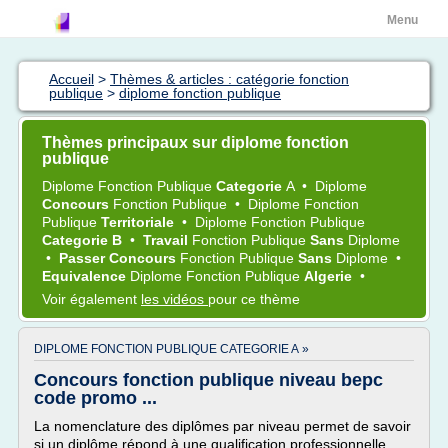
Menu
Accueil
>
Thèmes & articles : catégorie fonction
publique
>
diplome fonction publique
Thèmes principaux sur diplome fonction
publique
Diplome Fonction Publique
Categorie
A
•
Diplome
Concours
Fonction Publique
•
Diplome Fonction
Publique
Territoriale
•
Diplome Fonction Publique
Categorie B
•
Travail
Fonction Publique
Sans
Diplome
•
Passer Concours
Fonction Publique
Sans
Diplome
•
Equivalence
Diplome Fonction Publique
Algerie
•
Voir également
les vidéos
pour ce thème
DIPLOME FONCTION PUBLIQUE CATEGORIE A »
Concours fonction publique niveau bepc
code promo ...
La nomenclature des diplômes par niveau permet de savoir
si un diplôme répond à une qualification professionnelle