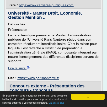
Site :
https://www.carrieres-publiques.com
Université - Master Droit, Economie,
Gestion Mention ...
Débouchés
Présentation
La caractéristique première de Master d'administration
publique de l'Université Paris Nanterre réside dans son
caractère résolument interdisciplinaire. C'est la raison pour
laquelle il est rattaché à l'Institut de préparation à
l'administration générale (IPAG), composante intégrant par
nature l'enseignement des différentes disciplines servant de
supports...
Lire la suite
Site :
https://www.parisnanterre.fr
Concours externe - Présentation des
concours - Concours ...
En poursuivant votre navigation sur ce site, vous acceptez
Les concours externes sont ouverts aux candidats
X
l'utilisation de cookies pour vous proposer des contenus et
possédant un niveau de diplôme déterminé :
services adaptés à vos centres d'intérêts.
En savoir plus
catégorie A : niveau licence ou master