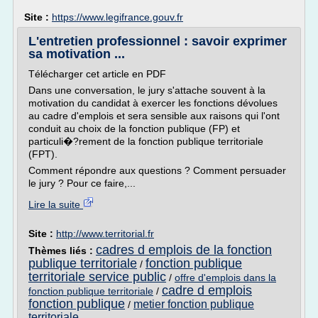
Site :
https://www.legifrance.gouv.fr
L'entretien professionnel : savoir exprimer
sa motivation ...
Télécharger cet article en PDF
Dans une conversation, le jury s'attache souvent à la
motivation du candidat à exercer les fonctions dévolues
au cadre d'emplois et sera sensible aux raisons qui l'ont
conduit au choix de la fonction publique (FP) et
particuli�?rement de la fonction publique territoriale
(FPT).
Comment répondre aux questions ? Comment persuader
le jury ? Pour ce faire,...
Lire la suite
Site :
http://www.territorial.fr
cadres d emplois de la fonction
Thèmes liés :
publique territoriale
fonction publique
/
territoriale service public
/
offre d'emplois dans la
cadre d emplois
fonction publique territoriale
/
fonction publique
metier fonction publique
/
territoriale