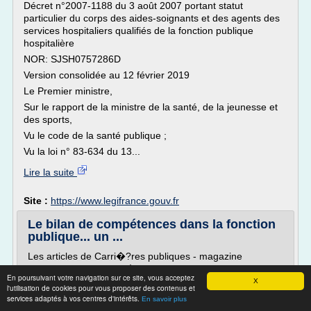
Décret n°2007-1188 du 3 août 2007 portant statut
particulier du corps des aides-soignants et des agents des
services hospitaliers qualifiés de la fonction publique
hospitalière
NOR: SJSH0757286D
Version consolidée au 12 février 2019
Le Premier ministre,
Sur le rapport de la ministre de la santé, de la jeunesse et
des sports,
Vu le code de la santé publique ;
Vu la loi n° 83-634 du 13...
Lire la suite
Site :
https://www.legifrance.gouv.fr
Le bilan de compétences dans la fonction
publique... un ...
Les articles de Carri�?res publiques - magazine
d'information des carri�?res de la fonction publique -
En poursuivant votre navigation sur ce site, vous acceptez
sont désormais uniquement disponibles au format
X
l'utilisation de cookies pour vous proposer des contenus et
numérique.
services adaptés à vos centres d'intérêts.
En savoir plus
Nous vous proposons de vous abonner aux archives de la