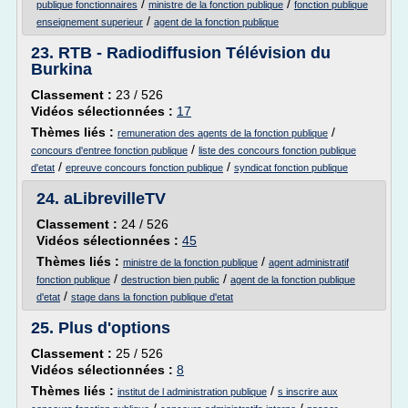
/
/
publique fonctionnaires
ministre de la fonction publique
fonction publique
/
enseignement superieur
agent de la fonction publique
23.
RTB - Radiodiffusion Télévision du
Burkina
Classement :
23 / 526
Vidéos sélectionnées :
17
Thèmes liés :
/
remuneration des agents de la fonction publique
/
concours d'entree fonction publique
liste des concours fonction publique
/
/
d'etat
epreuve concours fonction publique
syndicat fonction publique
24.
aLibrevilleTV
Classement :
24 / 526
Vidéos sélectionnées :
45
Thèmes liés :
/
ministre de la fonction publique
agent administratif
/
/
fonction publique
destruction bien public
agent de la fonction publique
/
d'etat
stage dans la fonction publique d'etat
25.
Plus d'options
Classement :
25 / 526
Vidéos sélectionnées :
8
Thèmes liés :
/
institut de l administration publique
s inscrire aux