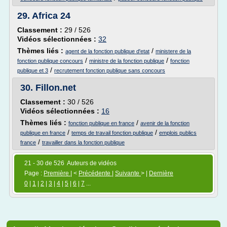
29.
Africa 24
Classement :
29 / 526
Vidéos sélectionnées :
32
Thèmes liés :
/
agent de la fonction publique d'etat
ministere de la
/
/
fonction publique concours
ministre de la fonction publique
fonction
/
publique et 3
recrutement fonction publique sans concours
30.
Fillon.net
Classement :
30 / 526
Vidéos sélectionnées :
16
Thèmes liés :
/
fonction publique en france
avenir de la fonction
/
/
publique en france
temps de travail fonction publique
emplois publics
/
france
travailler dans la fonction publique
21 - 30 de 526 Auteurs de vidéos
Page :
Première
| <
Précédente
|
Suivante
> |
Dernière
0
|
1
|
2
|
3
|
4
|
5
|
6
|
7
...