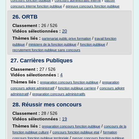
/
/
concours fonction publique
concours administratifs interne
passer
/
concours interne fonction publique
epreuve concours fonction publique
26.
ORTB
Classement :
26 / 526
Vidéos sélectionnées :
20
Thèmes liés :
/
partenariat public prive formation
travail fonction
/
/
/
publique
ministere de la fonction publique
fonction publique
recrutement fonction publique sans concours
27.
Carrières Publiques
Classement :
27 / 526
Vidéos sélectionnées :
4
Thèmes liés :
/
preparation concours fonction publique
preparation
/
/
concours adjoint administratif
fonction publique carriere
concours adjoint
/
administratif
preparation concours administratifs
28.
Réussir mes concours
Classement :
28 / 526
Vidéos sélectionnées :
19
Thèmes liés :
/
preparation concours fonction publique
concours de la
/
/
fonction publique culture
concours fonction publique etat
formation
/
concours fonction publique territoriale
passer concours fonction publique