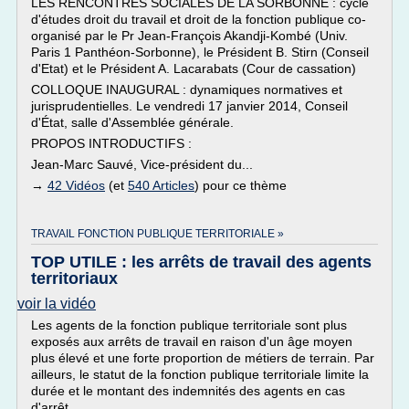
LES RENCONTRES SOCIALES DE LA SORBONNE : cycle
d'études droit du travail et droit de la fonction publique co-
organisé par le Pr Jean-François Akandji-Kombé (Univ.
Paris 1 Panthéon-Sorbonne), le Président B. Stirn (Conseil
d'Etat) et le Président A. Lacarabats (Cour de cassation)
COLLOQUE INAUGURAL : dynamiques normatives et
jurisprudentielles. Le vendredi 17 janvier 2014, Conseil
d'État, salle d'Assemblée générale.
PROPOS INTRODUCTIFS :
Jean-Marc Sauvé, Vice-président du...
→
42 Vidéos
(et
540 Articles
) pour ce thème
TRAVAIL FONCTION PUBLIQUE TERRITORIALE »
TOP UTILE : les arrêts de travail des agents
territoriaux
voir la vidéo
Les agents de la fonction publique territoriale sont plus
exposés aux arrêts de travail en raison d'un âge moyen
plus élevé et une forte proportion de métiers de terrain. Par
ailleurs, le statut de la fonction publique territoriale limite la
durée et le montant des indemnités des agents en cas
d'arrêt...