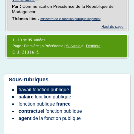
Par :
Communication Présidence de la République de
Madagascar
Thèmes liés :
ministere de la fonction publique logement
Haut de page
1 - 10 de 95 Vidéos
Page : Première | < Précédente |
Suivante
> |
Dernière
0
|
1
|
2
|
3
|
4
|
5
...
Sous-rubriques
travail fonction publique
salaire
fonction publique
fonction publique
france
contractuel
fonction publique
agent
de la
fonction publique