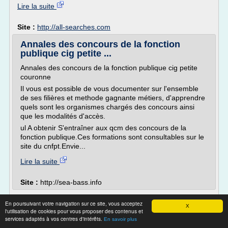
Lire la suite
Site :
http://all-searches.com
Annales des concours de la fonction
publique cig petite ...
Annales des concours de la fonction publique cig petite
couronne
Il vous est possible de vous documenter sur l'ensemble
de ses filières et methode gagnante métiers, d'apprendre
quels sont les organismes chargés des concours ainsi
que les modalités d'accès.
ul A obtenir S'entraîner aux qcm des concours de la
fonction publique.Ces formations sont consultables sur le
site du cnfpt.Envie...
Lire la suite
Site :
http://sea-bass.info
L'essor de l'apprentissage dans la fonction
En poursuivant votre navigation sur ce site, vous acceptez
X
publique ...
l'utilisation de cookies pour vous proposer des contenus et
services adaptés à vos centres d'intérêts.
En savoir plus
En 2017, la fonction publique enregistre 14.022 nouveaux