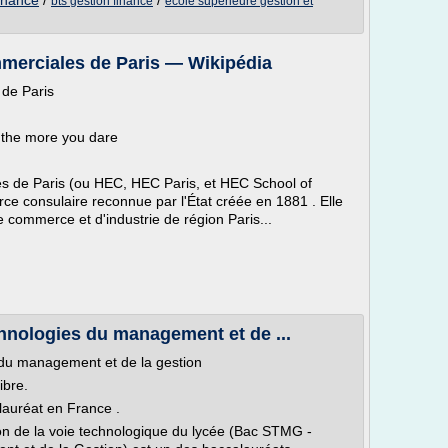
finance
/
/
bts gestion finance
ecole superieure gestion et
merciales de Paris — Wikipédia
de Paris
 the more you dare
s de Paris (ou HEC, HEC Paris, et HEC School of
 consulaire reconnue par l'État créée en 1881 . Elle
 commerce et d'industrie de région Paris...
hnologies du management et de ...
 du management et de la gestion
ibre.
alauréat en France .
n de la voie technologique du lycée (Bac STMG -