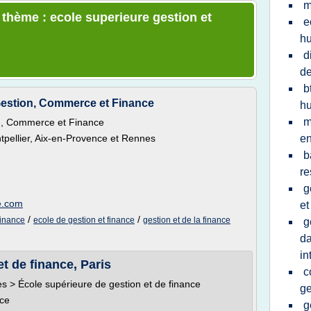
m
 thème : ecole superieure gestion et
e
h
d
de
b
estion, Commerce et Finance
h
m
n, Commerce et Finance
tpellier, Aix-en-Provence et Rennes
en
b
re
g
e.com
et
/
/
finance
ecole de gestion et finance
gestion et de la finance
g
da
in
t de finance, Paris
c
es > École supérieure de gestion et de finance
ge
nce
g