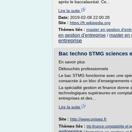
après le baccalauréat. Ce...
Lire la suite
Date:
2019-02-08 22:00:28
Site :
https://fr.wikipedia.org
Thèmes liés :
master en gestion d'entr
en gestion d'entreprise
master en 
/
entreprise
Bac techno STMG sciences et
En savoir plus
Débouchés professionnels
Le bac STMG fonctionne avec une spéci
consacrée à un bloc d'enseignements 
La spécialité gestion et finance donne
technologiques supérieures en comptabi
entreprises et des...
Lire la suite
Site :
http://www.onisep.fr
Thèmes liés :
bts finance comptabilite et g
entreprise