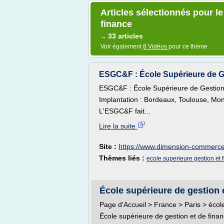
Articles sélectionnés pour le
finance
33 articles
→
Voir également
8 Vidéos
pour ce thème
ESGC&F : École Supérieure de G
ESGC&F : École Supérieure de Gestio
Implantation : Bordeaux, Toulouse, Mon
L'ESGC&F fait...
Lire la suite
Site :
https://www.dimension-commerc
Thèmes liés :
ecole superieure gestion et 
École supérieure de gestion e
Page d'Accueil > France > Paris > écol
École supérieure de gestion et de fina