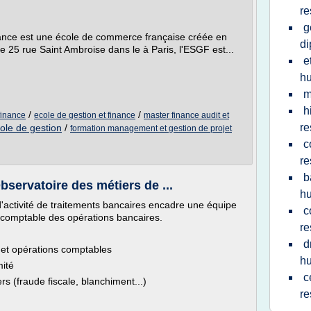
re
g
nance est une école de commerce française créée en
d
25 rue Saint Ambroise dans le à Paris, l'ESGF est...
e
h
m
h
/
/
finance
ecole de gestion et finance
master finance audit et
re
role de gestion
/
formation management et gestion de projet
c
re
b
bservatoire des métiers de ...
h
d'activité de traitements bancaires encadre une équipe
c
et comptable des opérations bancaires.
re
d
s et opérations comptables
h
rmité
c
ers (fraude fiscale, blanchiment...)
re