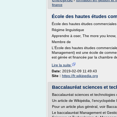
/
formation en gestion et 
finance
École des hautes études com
École des hautes études commerciales 
Régime linguistique
Apprendre à oser, The more you know,
Membre de
L'École des hautes études commerciale
Management) est une école de commerce
est gérée et financée par la chambre de
Lire la suite
Date:
2019-02-09 11:49:43
Site :
https://fr.wikipedia.org
Baccalauréat sciences et tec
Baccalauréat sciences et technologies
Un article de Wikipédia, l'encyclopédie l
Pour un article plus général, voir Bacc
Le baccalauréat Management et Gestio