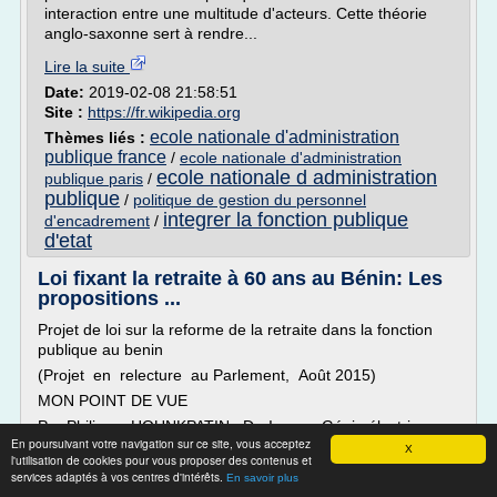
interaction entre une multitude d'acteurs. Cette théorie
anglo-saxonne sert à rendre...
Lire la suite
Date:
2019-02-08 21:58:51
Site :
https://fr.wikipedia.org
ecole nationale d'administration
Thèmes liés :
publique france
/
ecole nationale d'administration
ecole nationale d administration
publique paris
/
publique
/
politique de gestion du personnel
integrer la fonction publique
d'encadrement
/
d'etat
Loi fixant la retraite à 60 ans au Bénin: Les
propositions ...
Projet de loi sur la reforme de la retraite dans la fonction
publique au benin
(Projet en relecture au Parlement, Août 2015)
MON POINT DE VUE
Par Philippe HOUNKPATIN, Dr.-Ing. en Génie électrique
En poursuivant votre navigation sur ce site, vous acceptez
(France, 1971)
X
l'utilisation de cookies pour vous proposer des contenus et
Ancien DG/SBEE (1990-1995)
services adaptés à vos centres d'intérêts.
En savoir plus