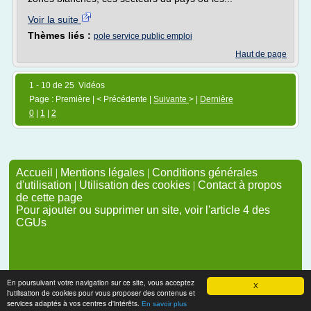
Voir la suite
Thèmes liés :
pole service public emploi
Haut de page
1 - 10 de 25 Vidéos
Page : Première | < Précédente |
Suivante
> |
Dernière
0
|
1
|
2
Accueil
|
Mentions légales
|
Conditions générales
d'utilisation
|
Utilisation des cookies
|
Contact à propos
de cette page
Pour ajouter ou supprimer un site, voir l'article 4 des
CGUs
En poursuivant votre navigation sur ce site, vous acceptez
X
l'utilisation de cookies pour vous proposer des contenus et
services adaptés à vos centres d'intérêts.
En savoir plus