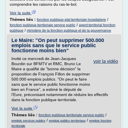
comprendre les raisons du ras-le-bol.
Voir la suite
Thèmes liés :
/
fonction publique etat territoriale hospitaliere
/
fonction publique territoriale service public
agent territorial fonction
/
publique
ministere de la fonction publique et de la gouvernance
Le Maire: "On peut supprimer 500.000
emplois sans que le service public
fonctionne moins bien"
Invité ce mercredi de Jean-Jacques
voir la vidéo
Bourdin sur BFMTV et RMC, Bruno Le
Maire a qualifié de "bonne décision" la
proposition de François Fillon de supprimer
500.000 emplois publics. "On peut le faire
sans que le service public fonctionne moins
bien en France", a estimé le député de
l'Eure, préconisant notamment de réduire les effectifs
dans la fonction publique territoriale.
Voir la suite
Thèmes liés :
/
fonction publique territoriale service public
/
/
emplois services publics
emplois publics territoriaux
emplois fonction
territoriale