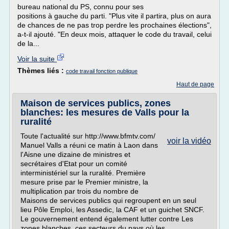
bureau national du PS, connu pour ses
positions à gauche du parti. "Plus vite il partira, plus on aura
de chances de ne pas trop perdre les prochaines élections",
a-t-il ajouté. "En deux mois, attaquer le code du travail, celui
de la...
Voir la suite
Thèmes liés :
code travail fonction publique
Haut de page
Maison de services publics, zones
blanches: les mesures de Valls pour la
ruralité
Toute l'actualité sur http://www.bfmtv.com/
voir la vidéo
Manuel Valls a réuni ce matin à Laon dans
l'Aisne une dizaine de ministres et
secrétaires d'Etat pour un comité
interministériel sur la ruralité. Première
mesure prise par le Premier ministre, la
multiplication par trois du nombre de
Maisons de services publics qui regroupent en un seul
lieu Pôle Emploi, les Assedic, la CAF et un guichet SNCF.
Le gouvernement entend également lutter contre Les
zones blanches, ces secteurs du pays où les...