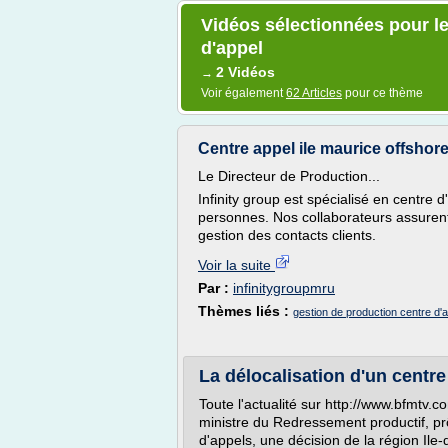
Vidéos sélectionnées pour le
d'appel
2 Vidéos
→
Voir également
62 Articles
pour ce thème
Centre appel ile maurice offshore
Le Directeur de Production...
Infinity group est spécialisé en centre 
personnes. Nos collaborateurs assurent
gestion des contacts clients.
Voir la suite
Par :
infinitygroupmru
Thèmes liés :
gestion de production centre d'
La délocalisation d'un centre
Toute l'actualité sur http://www.bfmtv.
ministre du Redressement productif, prô
d'appels, une décision de la région Il