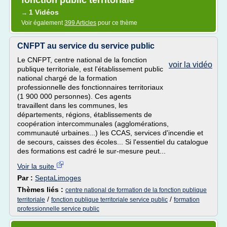
fonction public territoriale
1 Vidéos
→
Voir également
399 Articles
pour ce thème
CNFPT au service du service public
Le CNFPT, centre national de la fonction
voir la vidéo
publique territoriale, est l'établissement public
national chargé de la formation
professionnelle des fonctionnaires territoriaux
(1 900 000 personnes). Ces agents
travaillent dans les communes, les
départements, régions, établissements de
coopération intercommunales (agglomérations,
communauté urbaines...) les CCAS, services d'incendie et
de secours, caisses des écoles... Si l'essentiel du catalogue
des formations est cadré le sur-mesure peut...
Voir la suite
Par :
SeptaLimoges
Thèmes liés :
centre national de formation de la fonction publique
/
/
territoriale
fonction publique territoriale service public
formation
professionnelle service public