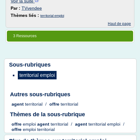
Voir la suite
Par :
TVvendee
Thèmes liés :
territorial emploi
Haut de page
3 Ressources
Sous-rubriques
territorial emploi
Autres sous-rubriques
agent
territorial
/
offre
territorial
Thèmes de la sous-rubrique
offre
emploi
agent
territorial
/
agent
territorial emploi
/
offre
emploi territorial