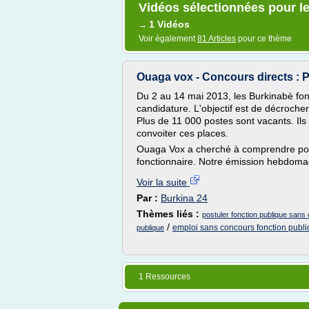
Vidéos sélectionnées pour le
1 Vidéos
→
Voir également
81 Articles
pour ce thème
Ouaga vox - Concours directs : P
Du 2 au 14 mai 2013, les Burkinabè font
candidature. L'objectif est de décroche
Plus de 11 000 postes sont vacants. Ils 
convoiter ces places.
Ouaga Vox a cherché à comprendre pou
fonctionnaire. Notre émission hebdomad
Voir la suite
Par :
Burkina 24
Thèmes liés :
postuler fonction publique sans
/
emploi sans concours fonction publ
publique
1 Ressources