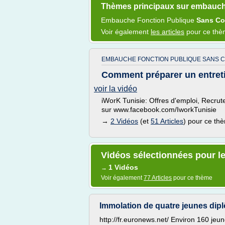
Thèmes principaux sur embauch
Embauche Fonction Publique
Sans C
Voir également
les articles
pour ce th
EMBAUCHE FONCTION PUBLIQUE SANS 
Comment préparer un entret
voir la vidéo
iWorK Tunisie: Offres d'emploi, Recru
sur www.facebook.com/IworkTunisie
→
2 Vidéos
(et
51 Articles
) pour ce th
Vidéos sélectionnées pour l
1 Vidéos
→
Voir également
77 Articles
pour ce thème
Immolation de quatre jeunes dip
http://fr.euronews.net/ Environ 160 jeun