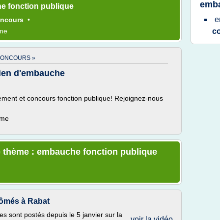
emba
e fonction publique
e
oncours
•
ème
c
CONCOURS »
ien d'embauche
tement et concours fonction publique! Rejoignez-nous
ème
e thème : embauche fonction publique
lômés à Rabat
es sont postés depuis le 5 janvier sur la
voir la vidéo