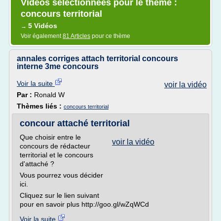
Vidéos sélectionnées pour le thème :
concours territorial
5 Vidéos
→
Voir également
81 Articles
pour ce thème
annales corriges attach territorial concours
interne 3me concours
Voir la suite
voir la vidéo
Par :
Ronald W
Thèmes liés :
concours territorial
concour attaché territorial
Que choisir entre le
voir la vidéo
concours de rédacteur
territorial et le concours
d'attaché ?
Vous pourrez vous décider
ici.
Cliquez sur le lien suivant
pour en savoir plus http://goo.gl/wZqWCd
Voir la suite