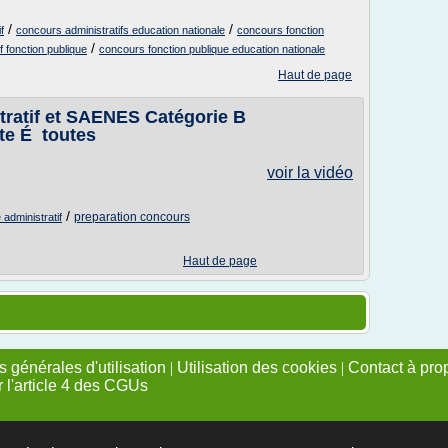
/
/
f
concours administratifs education nationale
concours fonction
/
f fonction publique
concours fonction publique education nationale
Haut de page
tratif et SAENES Catégorie B
te É toutes
voir la vidéo
/
preparation concours
administratif
Haut de page
 générales d'utilisation
|
Utilisation des cookies
|
Contact à pro
r l'article 4 des CGUs