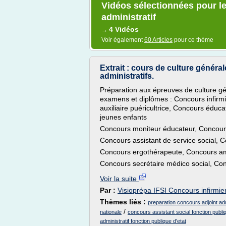
Vidéos sélectionnées pour le
administratif
4 Vidéos
→
Voir également
60 Articles
pour ce thème
Extrait : cours de culture généra
administratifs.
Préparation aux épreuves de culture géné
examens et diplômes : Concours infirm
auxiliaire puéricultrice, Concours éduc
jeunes enfants
Concours moniteur éducateur, Concour
Concours assistant de service social, 
Concours ergothérapeute, Concours am
Concours secrétaire médico social, Conc
Voir la suite
Par :
Visioprépa IFSI Concours infirmier
Thèmes liés :
preparation concours adjoint adm
/
nationale
concours assistant social fonction publi
administratif fonction publique d'etat