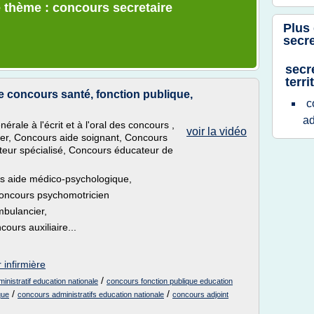
 thème : concours secretaire
Plus
secre
secr
terri
le concours santé, fonction publique,
c
ad
rale à l'écrit et à l'oral des concours ,
voir la vidéo
ier, Concours aide soignant, Concours
ateur spécialisé, Concours éducateur de
s aide médico-psychologique,
Concours psychomotricien
bulancier,
ours auxiliaire...
 infirmière
/
inistratif education nationale
concours fonction publique education
/
/
que
concours administratifs education nationale
concours adjoint