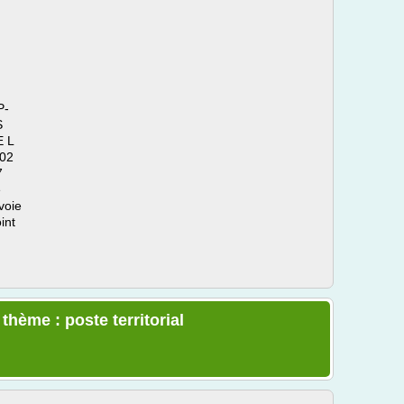
P-
S
 L
02
7
e
voie
int
thème : poste territorial