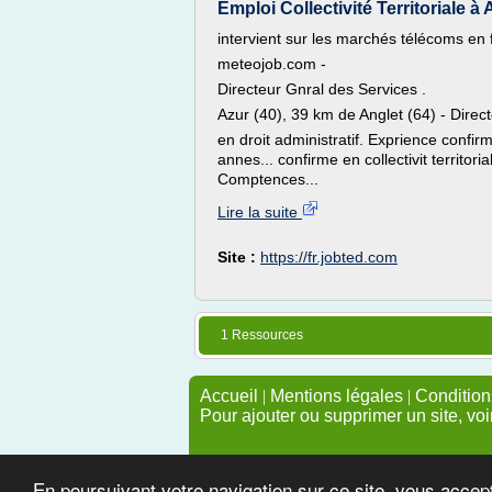
Emploi Collectivité Territoriale à A
intervient sur les marchés télécoms en fo
meteojob.com -
Directeur Gnral des Services .
Azur (40), 39 km de Anglet (64) - Direc
en droit administratif. Exprience confirme
annes... confirme en collectivit territor
Comptences...
Lire la suite
Site :
https://fr.jobted.com
1 Ressources
Accueil
|
Mentions légales
|
Conditions
Pour ajouter ou supprimer un site, voi
En poursuivant votre navigation sur ce site, vous accep