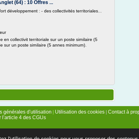
nglet (64) : 10 Offres ...
rt développement : - des collectivités territoriales...
teur
 en collectivit territoriale sur un poste similaire (5
iale sur un poste similaire (5 annes minimum).
 générales d'utilisation
|
Utilisation des cookies
|
Contact à pro
r l'article 4 des CGUs
tez l'utilisation de cookies pour vous proposer des contenu