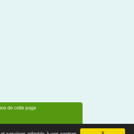
pos de cette page
s et services adaptés à vos centres
X