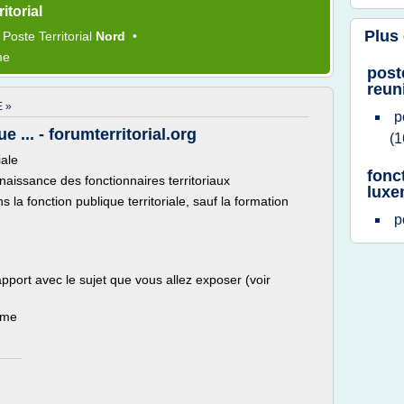
itorial
Plus
•
Poste Territorial
Nord
•
me
post
reun
 »
p
 ... - forumterritorial.org
(1
iale
fonc
naissance des fonctionnaires territoriaux
lux
ns la fonction publique territoriale, sauf la formation
p
pport avec le sujet que vous allez exposer (voir
ème