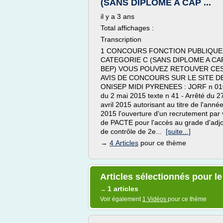
(SANS DIPLOME A CAP ...
il y a 3 ans
Total affichages :
Transcription
1 CONCOURS FONCTION PUBLIQUE
CATEGORIE C (SANS DIPLOME A CA
BEP) VOUS POUVEZ RETOUVER CE
AVIS DE CONCOURS SUR LE SITE DE
ONISEP MIDI PYRENEES : JORF n 01
du 2 mai 2015 texte n 41 - Arrêté du 2
avril 2015 autorisant au titre de l'anné
2015 l'ouverture d'un recrutement par 
de PACTE pour l'accès au grade d'adjo
de contrôle de 2e...
[suite...]
→
4 Articles
pour ce thème
Articles sélectionnés pour le 
1 articles
→
Voir également
1 Vidéos
pour ce thème